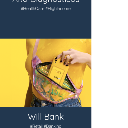
#HealthCare #HighIncome
Will Bank
#Retail #Banking