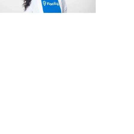
Facily e Regina Casé
#Ecommerce #Retail #Advertisement