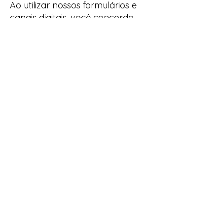
Ao utilizar nossos formulários e
canais digitais, você concorda
com os termos desta Política de
Privacidade.
Esta política pode ser atualizada
periodicamente para refletir
melhorias em nossos processos
ou mudanças regulatórias.
Aftermoon
https://aftermoon.agency
Instagram
Linkedin