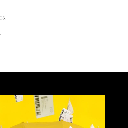
as.
am