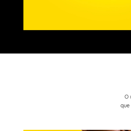
O 
que