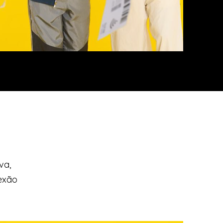
va,
exão