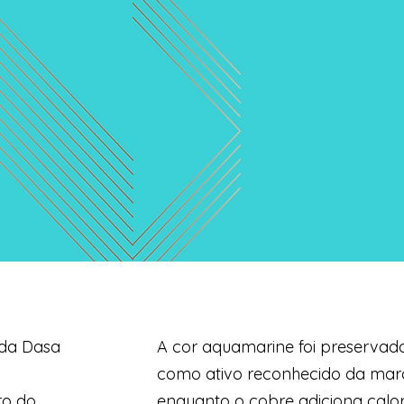
 da Dasa
A cor aquamarine foi preservad
como ativo reconhecido da mar
ro do
enquanto o cobre adiciona calor